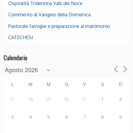
Ospitalità Tridentina Valli del Noce
Commento al Vangelo della Domenica
Pastorale famiglie e preparazione al matrimonio
CATECHESI
Calendario
L
M
M
G
V
S
D
27
28
29
30
31
1
2
3
4
5
6
7
8
9