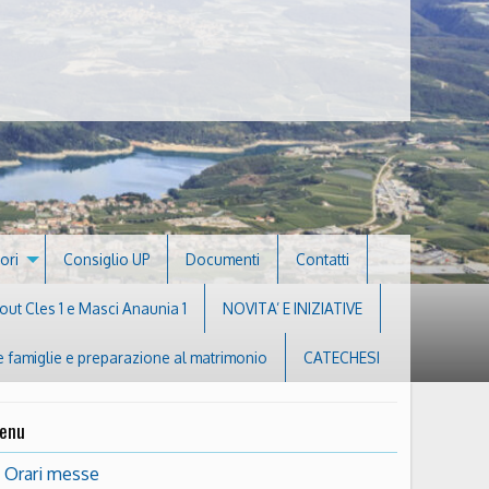
ori
Consiglio UP
Documenti
Contatti
ut Cles 1 e Masci Anaunia 1
NOVITA’ E INIZIATIVE
e famiglie e preparazione al matrimonio
CATECHESI
enu
Orari messe