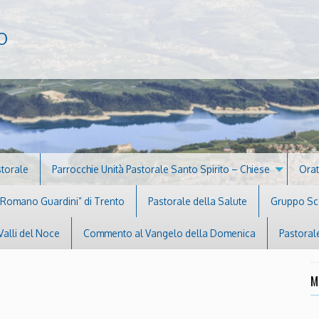
o
storale
Parrocchie Unità Pastorale Santo Spirito – Chiese
Orat
 “Romano Guardini” di Trento
Pastorale della Salute
Gruppo Sco
Valli del Noce
Commento al Vangelo della Domenica
Pastoral
M