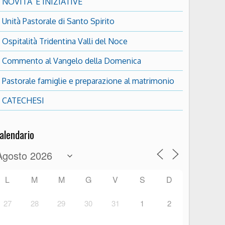
NOVITA’ E INIZIATIVE
Unità Pastorale di Santo Spirito
Ospitalità Tridentina Valli del Noce
Commento al Vangelo della Domenica
Pastorale famiglie e preparazione al matrimonio
CATECHESI
alendario
L
M
M
G
V
S
D
27
28
29
30
31
1
2