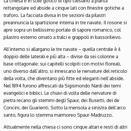
La chiesa è in stile gotico di tipo clesiano a pianta
rettangolare ed abside a cinque lati con finestre gotiche a
traforo. La facciata divisa in tre sezioni da pilastri
preannuncia la spartizione interna in tre navate. Il rosone si
apre sopra un bellissimo portale di sapore romanico, col
pilastro esterno ornato a tralci e grappoli in bassorilievo.
All’interno si allargano le tre navate – quella centrale è il
doppio delle laterali e più alta – divise da sei colonne a
base ottagonale; sui capitelli scolpiti con motivi floreali,
uno diverso dall’altro, si innescano le nervature del reticolo
della volta, che diventano più fitte ed eleganti nell’abside.
Nel 1894 furono affrescati da Sigismondo Nardi dei temi
evangelici e biblici. Le chiavi di volta delle nervature di
pietra recano gli stemmi degli Spaur, dei Busetti, dei de
Concini, dei Guarienti. Sotto la mensola a sinistra dell’arco
santo, figura lo stemma marmoreo Spaur-Madruzzo.
Attualmente nella chiesa ci sono cinque altari e resti di altri