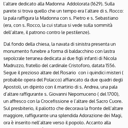
l’altare dedicato alla Madonna Addolorata (1629). Sulla
parete si trova quello che un tempo era l’altare di s. Rocco:
la pala raffigura la Madonna con s. Pietro e s. Sebastiano
(era, con s. Rocco, la cui statua si vede sulla sommità
dell’altare, il patrono contro le pestilenze).
Dal fondo della chiesa, la navata di sinistra presenta un
monumento funebre a forma di baldacchino con lastra
sepolcrale terranea dedicata ai due figli infanti di Nicola
Madruzzo, fratello del cardinale Cristoforo, datata 1556.
Segue il prezioso altare del Rosario con i quindici misteri (
probabile opera del Polacco) affiancato da due quadri degli
Apostoli, un dipinto con il martirio di s. Andrea, una pala
d’altare raffigurante s. Giovanni Nepomuceno ( del 1700),
un affresco con la Crocefissione e l’altare del Sacro Cuore.
Sul presbiterio, il paliotto che decorava la fronte dell’altare
maggiore, raffigurante una splendida Adorazione dei Magi,
ora è inserito nell’altare verso il popolo. Accanto alla