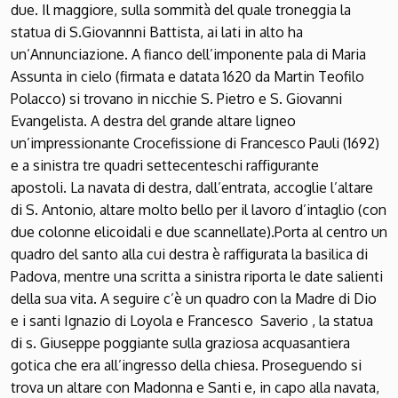
due. Il maggiore, sulla sommità del quale troneggia la
statua di S.Giovannni Battista, ai lati in alto ha
un’Annunciazione. A fianco dell’imponente pala di Maria
Assunta in cielo (firmata e datata 1620 da Martin Teofilo
Polacco) si trovano in nicchie S. Pietro e S. Giovanni
Evangelista. A destra del grande altare ligneo
un’impressionante Crocefissione di Francesco Pauli (1692)
e a sinistra tre quadri settecenteschi raffigurante
apostoli. La navata di destra, dall’entrata, accoglie l’altare
di S. Antonio, altare molto bello per il lavoro d’intaglio (con
due colonne elicoidali e due scannellate).Porta al centro un
quadro del santo alla cui destra è raffigurata la basilica di
Padova, mentre una scritta a sinistra riporta le date salienti
della sua vita. A seguire c’è un quadro con la Madre di Dio
e i santi Ignazio di Loyola e Francesco Saverio , la statua
di s. Giuseppe poggiante sulla graziosa acquasantiera
gotica che era all’ingresso della chiesa. Proseguendo si
trova un altare con Madonna e Santi e, in capo alla navata,