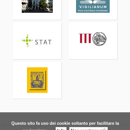
Questo sito fa uso dei cookie soltanto per facilitare la
© 2026 Unità Pastorale Unità Pastorale Santo Spirito Diocesi