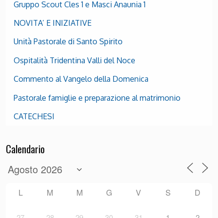
Gruppo Scout Cles 1 e Masci Anaunia 1
NOVITA’ E INIZIATIVE
Unità Pastorale di Santo Spirito
Ospitalità Tridentina Valli del Noce
Commento al Vangelo della Domenica
Pastorale famiglie e preparazione al matrimonio
CATECHESI
Calendario
L
M
M
G
V
S
D
27
28
29
30
31
1
2