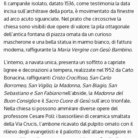
Il campanile isolato, datato 1536, come testimonia la data
incisa sull’architrave della porta, è movimentato da finestre
ad arco acuto sguanciate. Nel prato che circoscrive la
chiesa sono visibili due opere di valore: la pila ottagonale
dell’antica fontana di piazza ornata da un curioso
mascherone e una bella statua in marmo bianco, di fattura
moderna, raffigurante la
Maria Vergine con Gesù Bambino
.
L’interno, a navata unica, presenta un soffitto a capriate
lignee e decorazioni a tempera, realizzate nel 1952 da Carlo
Bonacina, raffiguranti
Cristo Crocifisso, San Carlo
Borromeo, San Vigilio, la Madonna, San Biagio, San
Sebastiano e San Fabiano
nell’abside, la
Madonna del
Buon Consiglio
e il
Sacro Cuore di Gesù
sull’arco trionfale.
Nella chiesa si possono ammirare diverse opere del
professore Cesare Poli: i bassorilievi di ceramica smaltata
della Via Crucis, l’ambone ricavato dal pulpito ornato con il
rilievo degli evangelisti e il paliotto dell’altare maggiore in