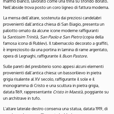
marmo bianco, lavorato come una trina su sfondo dorato.
Nell’abside trova posto un coro ligneo di fattura moderna.
La mensa dell’altare, sostenuta dai preziosi candelabri
provenienti dall’antica chiesa di San Biagio, presenta un
paliotto ornato da alcune icone moderne raffiguranti
la
Santissim Trinità, San Paolo e San Pietro
(copia della
famosa icona di Rublev). Il tabernacolo decorato a graffiti,
è impreziosito da una portina in lamina di rame argentato,
opera di Legnaghi, raffigurante il
Buon Pastore.
Sulle pareti del presbiterio sono appesi alcuni elementi
provenienti dall’antica chiesa: un bassorilievo in pietra
grigia risalente al XV secolo, raffigurante il sole e il
monogramma di Cristo e una scultura in pietra grigia,
datata 1169, rappresentante
Cristo in Maestà,
poggiante su
un architrave in tufo.
L’altare laterale destro conserva una statua, datata 1919, di