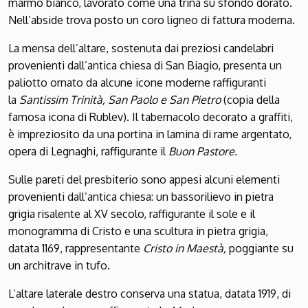
marmo bianco, lavorato come una trina su sfondo dorato.
Nell’abside trova posto un coro ligneo di fattura moderna.
La mensa dell’altare, sostenuta dai preziosi candelabri
provenienti dall’antica chiesa di San Biagio, presenta un
paliotto ornato da alcune icone moderne raffiguranti
la
Santissim Trinità, San Paolo e San Pietro
(copia della
famosa icona di Rublev). Il tabernacolo decorato a graffiti,
è impreziosito da una portina in lamina di rame argentato,
opera di Legnaghi, raffigurante il
Buon Pastore.
Sulle pareti del presbiterio sono appesi alcuni elementi
provenienti dall’antica chiesa: un bassorilievo in pietra
grigia risalente al XV secolo, raffigurante il sole e il
monogramma di Cristo e una scultura in pietra grigia,
datata 1169, rappresentante
Cristo in Maestà,
poggiante su
un architrave in tufo.
L’altare laterale destro conserva una statua, datata 1919, di