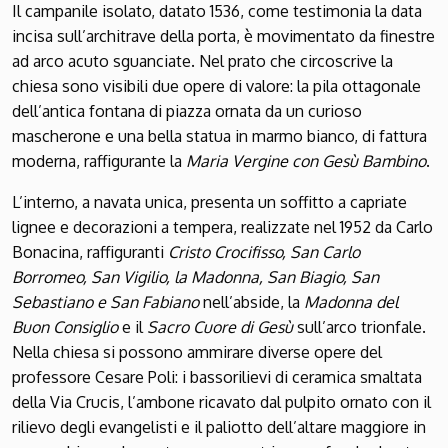
Il campanile isolato, datato 1536, come testimonia la data
incisa sull’architrave della porta, è movimentato da finestre
ad arco acuto sguanciate. Nel prato che circoscrive la
chiesa sono visibili due opere di valore: la pila ottagonale
dell’antica fontana di piazza ornata da un curioso
mascherone e una bella statua in marmo bianco, di fattura
moderna, raffigurante la
Maria Vergine con Gesù Bambino
.
L’interno, a navata unica, presenta un soffitto a capriate
lignee e decorazioni a tempera, realizzate nel 1952 da Carlo
Bonacina, raffiguranti
Cristo Crocifisso, San Carlo
Borromeo, San Vigilio, la Madonna, San Biagio, San
Sebastiano e San Fabiano
nell’abside, la
Madonna del
Buon Consiglio
e il
Sacro Cuore di Gesù
sull’arco trionfale.
Nella chiesa si possono ammirare diverse opere del
professore Cesare Poli: i bassorilievi di ceramica smaltata
della Via Crucis, l’ambone ricavato dal pulpito ornato con il
rilievo degli evangelisti e il paliotto dell’altare maggiore in